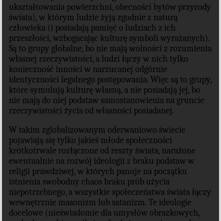
ukształtowania powierzchni, obecności bytów przyrody
świata), w którym ludzie żyją zgodnie z naturą
człowieka (i posiadają pamięć o ludziach z ich
przeszłości, wzbogacając kulturę symboli wyrażanych).
Są to grupy globalne, bo nie mają wolności z rozumienia
własnej rzeczywistości, a ludzi łączy w nich tylko
konieczność inności w narzucanej odgórnie
identyczności legalnego postępowania. Więc są to grupy,
które symulują kulturę własną, a nie posiadają jej, bo
nie mają do niej podstaw samostanowienia na gruncie
rzeczywistości życia od własności posiadanej.
W takim zglobalizowanym oderwaniowo świecie
pojawiają się tylko jakieś młode społeczności
krótkotrwale rozłączone od reszty świata, narażone
ewentualnie na rozwój ideologii z braku podstaw w
religii prawdziwej, w których panuje na początku
istnienia swobodny chaos braku prób użycia
niepotrzebnego, a wszystkie społeczeństwa świata łączy
wewnętrznie masonizm lub satanizm. Te ideologie
docelowe (nieświadomie dla umysłów obrazkowych,