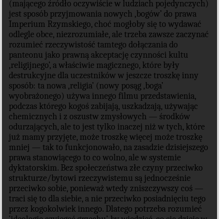
(mającego źródło oczywiście w ludziach pojedynczych)
jest sposób przyjmowania nowych ‚bogów’ do prawa
Imperium Rzymskiego, choć mogłoby się to wydawać
odlegle obce, niezrozumiałe, ale trzeba zawsze zaczynać
rozumieć rzeczywistość tamtego dołączania do
panteonu jako prawną akceptację czynności kultu
‚religijnego’, a właściwie magicznego, które były
destrukcyjne dla uczestników w jeszcze troszkę inny
sposób: ta nowa ‚religia’ (nowy posąg ‚boga’
wyobrażonego) używa innego filmu przedstawienia,
podczas którego kogoś zabijają, uszkadzają, używając
chemicznych i z oszustw zmysłowych — środków
odurzających, ale to jest tylko inaczej niż w tych, które
już mamy przyjęte, może troszkę więcej może troszkę
mniej — tak to funkcjonowało, na zasadzie dzisiejszego
prawa stanowiącego to co wolno, ale w systemie
dyktatorskim. Bez społeczeństwa złe czyny przeciwko
strukturze/bytowi rzeczywistemu są jednocześnie
przeciwko sobie, ponieważ wtedy zniszczywszy coś —
traci się to dla siebie, a nie przeciwko posiadnięciu tego
przez kogokolwiek innego. Dlatego potrzeba rozumieć