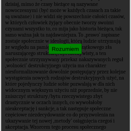
dzisiaj, mimo że czasy bieżące są nazywane
nowoczesnymi (być może w każdych czasach za takie
są uważane) i nie widzi się powszechnie całości czasów,
w których człowiek żyjący obecnie tworzy swoimi
czynami wszystko to, co mija jako historia bieżąca, tak
samo ważna jak ta najdawniejsza. To ‚prawo’ zapisane
zostaje społecznie w ideologii, którą ludzie utrzymują
ze względu na pamiętany obraz początkowego zła
naruszającego strukturę/byt rzeczywisty, a ten
społecznie utrzymywany przekaz nakazywanych reguł
‚wolności’ destrukcyjnego użycia ma charakter
niesformalizowanie dowolnie postępujący przez kolejne
wystąpienia nowych rodzajów destrukcyjnych użyć, na
które pojedynczy ludzie sobie pozwalają w dla nich
widocznym większym użyciu niż poprzednie, by nie
zniszczyć struktury/bytu rzeczywistego zbyt
drastycznie w oczach innych, co wywołałoby
nieakceptację i sankcje, a tak następuje społeczne
częściowe niezdecydowanie co do przyzwolenia na
ukazywanie tej nowej ‚metody’ osiągnięcia czegoś i
akceptacja. Wzorcem tego procesu społecznego