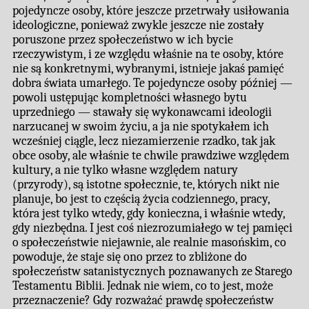
pojedyncze osoby, które jeszcze przetrwały usiłowania
ideologiczne, ponieważ zwykle jeszcze nie zostały
poruszone przez społeczeństwo w ich bycie
rzeczywistym, i ze względu właśnie na te osoby, które
nie są konkretnymi, wybranymi, istnieje jakaś pamięć
dobra świata umarłego. Te pojedyncze osoby później —
powoli ustępując kompletności własnego bytu
uprzedniego — stawały się wykonawcami ideologii
narzucanej w swoim życiu, a ja nie spotykałem ich
wcześniej ciągle, lecz niezamierzenie rzadko, tak jak
obce osoby, ale właśnie te chwile prawdziwe względem
kultury, a nie tylko własne względem natury
(przyrody), są istotne społecznie, te, których nikt nie
planuje, bo jest to częścią życia codziennego, pracy,
która jest tylko wtedy, gdy konieczna, i właśnie wtedy,
gdy niezbędna. I jest coś niezrozumiałego w tej pamięci
o społeczeństwie niejawnie, ale realnie masońskim, co
powoduje, że staje się ono przez to zbliżone do
społeczeństw satanistycznych poznawanych ze Starego
Testamentu Biblii. Jednak nie wiem, co to jest, może
przeznaczenie? Gdy rozważać prawdę społeczeństw