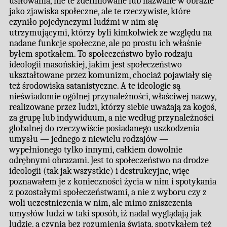
usiłowania, nie te zdefiniowane lub nazwane w obrazie
jako zjawiska społeczne, ale te rzeczywiste, które
czyniło pojedynczymi ludźmi w nim się
utrzymującymi, którzy byli kimkolwiek ze względu na
nadane funkcje społeczne, ale po prostu ich właśnie
byłem spotkałem. To społeczeństwo było rodzaju
ideologii masońskiej, jakim jest społeczeństwo
ukształtowane przez komunizm, chociaż pojawiały się
też środowiska satanistyczne. A te ideologie są
nieświadomie ogólnej przynależności, właściwej nazwy,
realizowane przez ludzi, którzy siebie uważają za kogoś,
za grupę lub indywiduum, a nie według przynależności
globalnej do rzeczywiście posiadanego uszkodzenia
umysłu — jednego z niewielu rodzajów —
wypełnionego tylko innymi, całkiem dowolnie
odrębnymi obrazami. Jest to społeczeństwo na drodze
ideologii (tak jak wszystkie) i destrukcyjne, więc
poznawałem je z konieczności życia w nim i spotykania
z pozostałymi społeczeństwami, a nie z wyboru czy z
woli uczestniczenia w nim, ale mimo zniszczenia
umysłów ludzi w taki sposób, iż nadal wyglądają jak
ludzie, a czynią bez rozumienia świata, spotykałem też