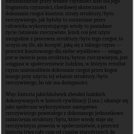
nieuszkodzone przez własne czynności albo dla jego
fragmentu czynności, chwilowej skuteczności
dokonania czegoś kosztem utraty struktury/bytu
rzeczywistego, jak byłoby to rozumiane przez
człowieka wykorzystującego wtedy to posiadane
życie/istnienie rzeczywiste. Jeżeli coś jest użyte
niezgodnie z procesem struktury/bytu tego czegoś, to
uczyni się źle, ale korzyść, jaką się z takiego czynu —
przecież kosztownego dla siebie wysiłkowo — osiąga,
jest w świecie poza strukturą/bytem rzeczywistym, jest
osiągana w społeczeństwie ludzkim, w którym rezultat
czynu uniemożliwia dokonanie czegoś przez kogoś
innego przy użyciu tej właśnie struktury/bytu
rzeczywistego, bo nie ma dostępności.
Więc historia jakichkolwiek zbrodni ludzkich
dokonywanych w historii cywilizacji [l.mn.] ukazuje się
jako społeczne wykorzystanie następstwa
rzeczywistego powstałego z dokonanego jednostkowo
zniszczenia struktury/bytu, które wtedy staje się
rzeczywistym prawem w społeczeństwie, a przecież
historia trwa cały czas od czasów starożytnych do