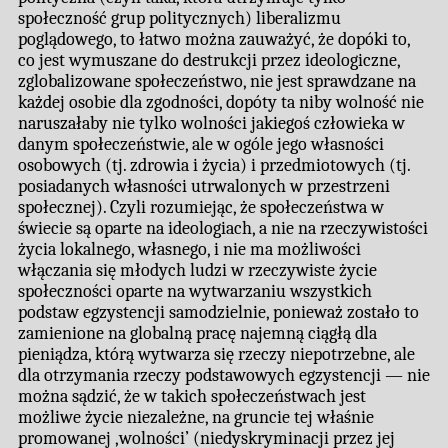
społeczność grup politycznych) liberalizmu
poglądowego, to łatwo można zauważyć, że dopóki to,
co jest wymuszane do destrukcji przez ideologiczne,
zglobalizowane społeczeństwo, nie jest sprawdzane na
każdej osobie dla zgodności, dopóty ta niby wolność nie
naruszałaby nie tylko wolności jakiegoś człowieka w
danym społeczeństwie, ale w ogóle jego własności
osobowych (tj. zdrowia i życia) i przedmiotowych (tj.
posiadanych własności utrwalonych w przestrzeni
społecznej). Czyli rozumiejąc, że społeczeństwa w
świecie są oparte na ideologiach, a nie na rzeczywistości
życia lokalnego, własnego, i nie ma możliwości
włączania się młodych ludzi w rzeczywiste życie
społeczności oparte na wytwarzaniu wszystkich
podstaw egzystencji samodzielnie, ponieważ zostało to
zamienione na globalną pracę najemną ciągłą dla
pieniądza, którą wytwarza się rzeczy niepotrzebne, ale
dla otrzymania rzeczy podstawowych egzystencji — nie
można sądzić, że w takich społeczeństwach jest
możliwe życie niezależne, na gruncie tej właśnie
promowanej ‚wolności’ (niedyskryminacji przez jej