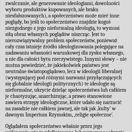
zwalczanie, ale generowanie ideologiami, dowolności
wyboru produktów kupowanych, ale braku
niesfałszowanych), a społeczeństwo może mieć inne
poglądy, bo jeśli to społeczeństwo znajdzie kogoś
niezgodnego z jego nieformalną ideologią, to wymusi
siłą obraz własnych poglądów niszcząc. Jest to
nierozwiązywalny problem społeczeństw, ponieważ
cały czas istnieje źródło ideologizowania polegające na
nadawaniu własności warunkowej dla zysku własnego,
a nie dla całości bytu rzeczywistego. Innymi słowy – nie
można powiedzieć, że jakiekolwiek państwo jest
neutralne światopoglądowo, lecz w ideologii liberalnej
(występującej pod różnymi nazwami przyłączających
się globalnie ideologii politycznych) te ideologie są
nieformalne, ukrycie dzieląc społeczeństwa lub całkiem
je chaotyzując, anarchizując, a prawo stanowione
zawiera strzępy ideologiczne, które udało się narzucić
na zasadzie nie całkiem jawnej, ale tak jak ‚kulty’ w
dawnym Imperium Rzymskim, ‚religie społeczne’.
Oglądałem społeczeństwo właśnie przez jego