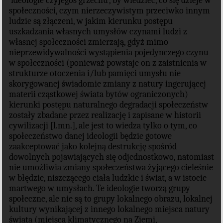
‛ideologie czyjegoś grzechu’, by wiedzieć, co się dzieje w
społeczności, czym nierzeczywistym przeciwko innym
ludzie są złączeni, w jakim kierunku postępu
uszkadzania własnych umysłów czynami ludzi z
własnej społeczności zmierzają, gdyż mimo
nieprzewidywalności wystąpienia pojedynczego czynu
w społeczności (ponieważ powstaje on z zaistnienia w
strukturze otoczenia i/lub pamięci umysłu nie
skorygowanej świadomie zmiany z natury ingerującej
materii cząstkowej świata bytów ograniczonych)
kierunki postępu naturalnego degradacji społeczeństw
zostały zbadane przez realizację i zapisane w historii
cywilizacji [l.mn.], ale jest to wiedza tylko o tym, co
społeczeństwo danej ideologii będzie gotowe
zaakceptować jako kolejną destrukcję spośród
dowolnych pojawiających się odjednostkowo, natomiast
nie umożliwia zmiany społeczeństwa żyjącego cieleśnie
w błędzie, niszczącego ciała ludzkie i świat, a w istocie
martwego w umysłach. Te ideologie tworzą grupy
społeczne, ale nie są to grupy lokalnego obrazu, lokalnej
kultury wynikającej z innego lokalnego miejsca natury
świata (miejsca klimatycznego na Ziemi,