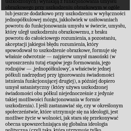
uszkodzonych) wynikają z funkcjonowania umysłu
obrazkowego przy uszkodzeniu obrazkowym w ogóle
lub jeszcze dodatkowo przy uszkodzeniu w wyłączności
jednopółkulowej mózgu, jakkolwiek w usiłowaniach
powrotu do funkcjonowania umysłu w świecie, umysłu,
który uległ uszkodzeniu obrazkowemu, z braku
powrotu do całościowego rozumienia, a pozostaniu,
akceptacji jakiegoś błędu rozumienia, który
spowodował to uszkodzenie obrazkowe, formuje się
właśnie odwrotnie — najpierw umysł masoński (w
uproszczeniu tutaj etapów jego formowania, jego
rodzajów — ‚jednopółkulowy’, a właściwie jednej
półkuli nadrzędnej przy ignorowaniu świadomości
istnienia funkcjonującej drugiej), a później dopiero
umysł satanistyczny (który używa uszkodzonej
świadomości obu półkul niejednocześnie z jedynie
takiej możliwości funkcjonowania w formie
uszkodzenia). I jeśli zastanawiać się, czy w określonym
społeczeństwie, które utrzymuje się na ideologii, jest
możliwe życie w wolności, jak stara się przekonywać
obecna upowszechniająca się globalna ideologia
polityczna (czyli taka, która utrzymuje tylko