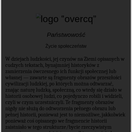
Państwowość
Życie społeczeństw
W dziejach ludzkości, jej czynów na Ziemi opisanych w
cudzych tekstach, bynajmniej historyków z
zamierzenia ówczesnego ich funkcji społecznej lub
własnej — zawarte są fragmenty obrazów przeszłości
cywilizacji ludzkiej, po których można odtwarzać,
znając naturę ludzką, społeczną, co wtedy się działo w
historii osobowej ludzi, co pojedynczo robili i widzieli,
czyli w czym uczestniczyli. Te fragmenty obrazów
nigdy nie służą do odtworzenia pełnego obrazu lub
pełnej historii, ponieważ jest to niemożliwe, jakkolwiek
ponieważ coś opisanego we fragmencie historii
zaistniało w tego strukturze/bycie rzeczywistym