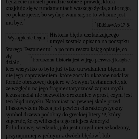
będziecie musieli poradzić sobie z prawdą, która
znajduje się w fundamentach waszego życia, a nie tego,
co pokazujecie, bo wydaje wam się, że to właśnie jest,
*
ma być.
*
⁅Biblia➪Ap 17:8⁆
Historia błędu uszkadzającego
Wystąpienie błędu
umysł została opisana na początku
*
Starego Testamentu
, a po nim reszta ksiąg opisuje, co
się
*
Poruszona historia jest w jego pierwszej księdze.
działo,
lecz wszystko to było już tylko utrwalaniem błędu, a
nie jego naprawieniem, które zostało ukazane nadal w
formie obrazowej dopiero w Nowym Testamencie, ale
ze względu na jego fragmentaryczność zapisu myśli
Jezusa nadal nie pozwoliło zrozumieć wprost, czym jest
ten błąd umysłu. Natomiast na pewnej skale przed
Płaskowyżem Nazca jest pewien charakterystyczny
symbol drzewa podobny do greckiej litery Ψ, który
sugeruje, że cywilizacja tego miejsca Ameryki
Południowej wiedziała, jaki jest umysł nieuszkodzony,
*
przynajmniej w jednym z dwóch błędów
, lub