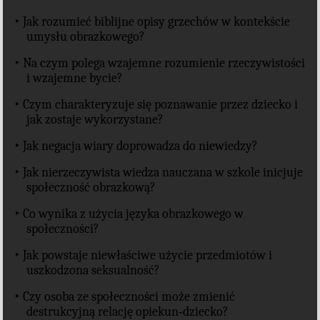
‣ Jak rozumieć biblijne opisy grzechów w kontekście
umysłu obrazkowego?
‣ Na czym polega wzajemne rozumienie rzeczywistości
i wzajemne bycie?
‣ Czym charakteryzuje się poznawanie przez dziecko i
jak zostaje wykorzystane?
‣ Jak negacja wiary doprowadza do niewiedzy?
‣ Jak nierzeczywista wiedza nauczana w szkole inicjuje
społeczność obrazkową?
‣ Co wynika z użycia języka obrazkowego w
społeczności?
‣ Jak powstaje niewłaściwe użycie przedmiotów i
uszkodzona seksualność?
‣ Czy osoba ze społeczności może zmienić
destrukcyjną relację opiekun‐dziecko?