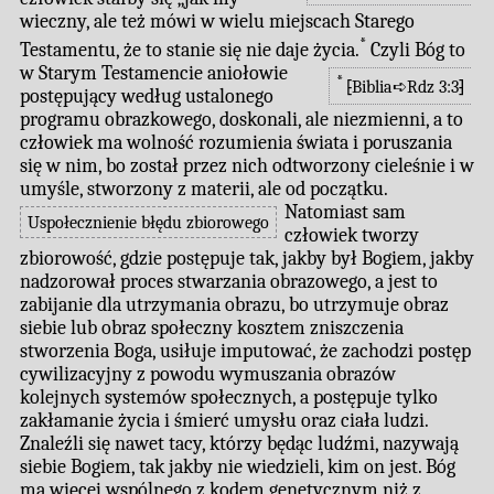
wieczny, ale też mówi w wielu miejscach Starego
*
Testamentu, że to stanie się nie daje życia.
Czyli Bóg to
w Starym Testamencie aniołowie
*
⁅Biblia➪Rdz 3:3⁆
postępujący według ustalonego
programu obrazkowego, doskonali, ale niezmienni, a to
człowiek ma wolność rozumienia świata i poruszania
się w nim, bo został przez nich odtworzony cieleśnie i w
umyśle, stworzony z materii, ale od początku.
Natomiast sam
Uspołecznienie błędu zbiorowego
człowiek tworzy
zbiorowość, gdzie postępuje tak, jakby był Bogiem, jakby
nadzorował proces stwarzania obrazowego, a jest to
zabijanie dla utrzymania obrazu, bo utrzymuje obraz
siebie lub obraz społeczny kosztem zniszczenia
stworzenia Boga, usiłuje imputować, że zachodzi postęp
cywilizacyjny z powodu wymuszania obrazów
kolejnych systemów społecznych, a postępuje tylko
zakłamanie życia i śmierć umysłu oraz ciała ludzi.
Znaleźli się nawet tacy, którzy będąc ludźmi, nazywają
siebie Bogiem, tak jakby nie wiedzieli, kim on jest. Bóg
ma więcej wspólnego z kodem genetycznym niż z