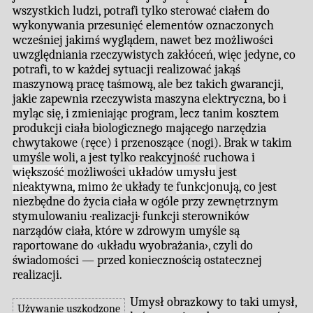
wszystkich ludzi, potrafi tylko sterować ciałem do
wykonywania przesunięć elementów oznaczonych
wcześniej jakimś wyglądem, nawet bez możliwości
uwzględniania rzeczywistych zakłóceń, więc jedyne, co
potrafi, to w każdej sytuacji realizować jakąś
maszynową pracę taśmową, ale bez takich gwarancji,
jakie zapewnia rzeczywista maszyna elektryczna, bo i
myląc się, i zmieniając program, lecz tanim kosztem
produkcji ciała biologicznego mającego narzędzia
chwytakowe (ręce) i przenoszące (nogi). Brak w takim
umyśle woli, a jest tylko reakcyjność ruchowa i
większość
możliwości
układów umysłu
jest
nieaktywna, mimo że
układy te
funkcjonują
, co jest
niezbędne do życia ciała w ogóle przy zewnętrznym
stymulowaniu ·realizacji· funkcji sterowników
narządów ciała, które w zdrowym umyśle są
raportowane do ‹układu wyobrażania›, czyli do
świadomości — przed koniecznością ostatecznej
realizacji.
Umysł obrazkowy to taki umysł,
Używanie uszkodzone