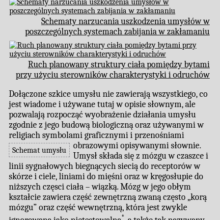
Schematy narzucania uszkodzenia umysłów w
poszczególnych systemach zabijania w zakłamaniu
Ruch planowany struktury ciała pomiędzy bytami
przy użyciu sterowników charakterystyki i odruchów
Dołączone szkice umysłu nie zawierają wszystkiego, co
jest wiadome i używane tutaj w opisie słownym, ale
pozwalają rozpocząć wyobrażenie działania umysłu
zgodnie z jego budową biologiczną oraz używanymi w
religiach symbolami graficznymi i przenośniami
obrazowymi opisywanymi słownie.
Schemat umysłu
Umysł składa się z mózgu w czaszce i
linii sygnałowych biegnących siecią do receptorów w
skórze i ciele, liniami do mięśni oraz w kręgosłupie do
niższych częsci ciała – wiązką. Mózg w jego obłym
kształcie zawiera część zewnętrzną zwaną często „korą
mózgu” oraz część wewnętrzną, która jest zwykle
*