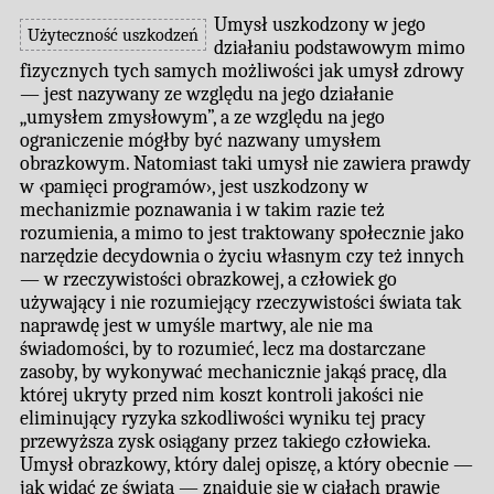
Umysł uszkodzony w jego
Użyteczność uszkodzeń
działaniu podstawowym mimo
fizycznych tych samych możliwości jak umysł zdrowy
— jest nazywany ze względu na jego działanie
„umysłem zmysłowym”, a ze względu na jego
ograniczenie mógłby być nazwany umysłem
obrazkowym. Natomiast taki umysł nie zawiera prawdy
w ‹pamięci programów›, jest uszkodzony w
mechanizmie poznawania i w takim razie też
rozumienia, a mimo to jest traktowany społecznie jako
narzędzie decydownia o życiu własnym czy też innych
— w rzeczywistości obrazkowej, a człowiek go
używający i nie rozumiejący rzeczywistości świata tak
naprawdę jest w umyśle martwy, ale nie ma
świadomości, by to rozumieć, lecz ma dostarczane
zasoby, by wykonywać mechanicznie jakąś pracę, dla
której ukryty przed nim koszt kontroli jakości nie
eliminujący ryzyka szkodliwości wyniku tej pracy
przewyższa zysk osiągany przez takiego człowieka.
Umysł obrazkowy, który dalej opiszę, a który obecnie —
jak widać ze świata — znajduje się w ciałach prawie