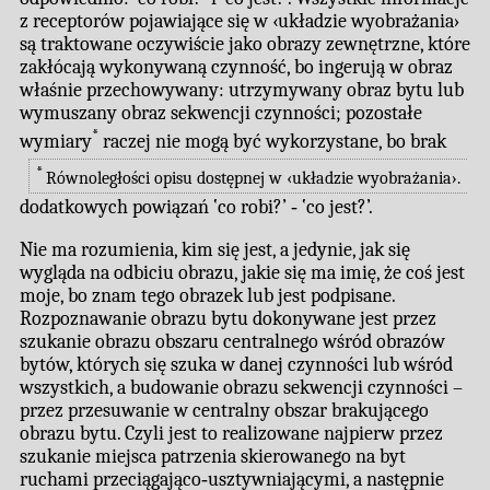
z receptorów pojawiające się w ‹układzie wyobrażania›
są traktowane oczywiście jako obrazy zewnętrzne, które
zakłócają wykonywaną czynność, bo ingerują w obraz
właśnie przechowywany: utrzymywany obraz bytu lub
wymuszany obraz sekwencji czynności; pozostałe
*
wymiary
raczej nie mogą być wykorzystane, bo brak
*
Równoległości opisu dostępnej w ‹układzie wyobrażania›.
dodatkowych powiązań ‛co robi?’ ‐ ‛co jest?’.
Nie ma rozumienia, kim się jest, a jedynie, jak się
wygląda na odbiciu obrazu, jakie się ma imię, że coś jest
moje, bo znam tego obrazek lub jest podpisane.
Rozpoznawanie obrazu bytu dokonywane jest przez
szukanie obrazu obszaru centralnego wśród obrazów
bytów, których się szuka w danej czynności lub wśród
wszystkich, a budowanie obrazu sekwencji czynności –
przez przesuwanie w centralny obszar brakującego
obrazu bytu. Czyli jest to realizowane najpierw przez
szukanie miejsca patrzenia skierowanego na byt
ruchami przeciągająco‐usztywniającymi, a następnie