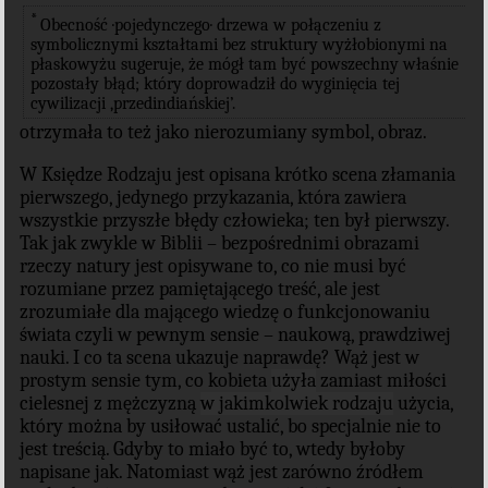
*
Obecność ·pojedynczego· drzewa w połączeniu z
symbolicznymi kształtami bez struktury wyżłobionymi na
płaskowyżu sugeruje, że mógł tam być powszechny właśnie
pozostały błąd; który doprowadził do wyginięcia tej
cywilizacji ‚przedindiańskiej’.
otrzymała to też jako nierozumiany symbol, obraz.
W Księdze Rodzaju jest opisana krótko scena złamania
pierwszego, jedynego przykazania, która zawiera
wszystkie przyszłe błędy człowieka; ten był pierwszy.
Tak jak zwykle w Biblii – bezpośrednimi obrazami
rzeczy natury jest opisywane to, co nie musi być
rozumiane przez pamiętającego treść, ale jest
zrozumiałe dla mającego wiedzę o funkcjonowaniu
świata czyli w pewnym sensie – naukową, prawdziwej
nauki. I co ta scena ukazuje naprawdę? Wąż jest w
prostym sensie tym, co kobieta
użyła
zamiast miłości
cielesnej z mężczyzną
w jakimkolwiek rodzaju
użycia,
który można by usiłować ustalić, bo specjalnie nie to
jest treścią. Gdyby to miało być to, wtedy byłoby
napisane jak. Natomiast wąż jest zarówno źródłem