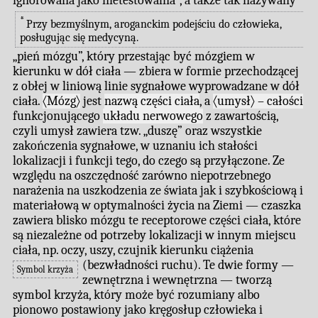
ignorowana jako nietestowalna
, a także tak nazywany
*
Przy bezmyślnym, aroganckim podejściu do człowieka,
posługując się medycyną.
„pień mózgu”, który przestając być mózgiem w
kierunku w dół ciała — zbiera w formie przechodzącej
z obłej w liniową linie sygnałowe wyprowadzane w dół
ciała.
〈Mózg〉
jest
nazwą części ciała
, a
〈umysł〉 – całości
funkcjonującego
układu nerwowego
z zawartością,
czyli umysł zawiera tzw. „duszę” oraz wszystkie
zakończenia sygnałowe, w uznaniu ich stałości
lokalizacji i funkcji tego, do czego są przyłączone. Ze
względu na oszczędność zarówno niepotrzebnego
narażenia na uszkodzenia ze świata jak i szybkościową i
materiałową w optymalności życia na Ziemi — czaszka
zawiera blisko mózgu te receptorowe części ciała, które
są niezależne od potrzeby lokalizacji w innym miejscu
ciała, np. oczy, uszy, czujnik kierunku ciążenia
(bezwładności ruchu).
Te dwie formy —
Symbol krzyża
zewnętrzna i wewnętrzna — tworzą
symbol krzyża, który może być rozumiany albo
pionowo postawiony jako kręgosłup człowieka i