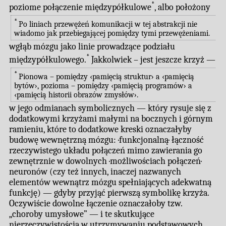
*
poziome połączenie międzypółkulowe
, albo położony
*
Po liniach przewężeń komunikacji w tej abstrakcji nie
wiadomo jak przebiegającej pomiędzy tymi przewężeniami.
wgłąb mózgu jako linie prowadzące podziału
*
międzypółkulowego.
Jakkolwiek – jest jeszcze krzyż —
*
Pionowa – pomiędzy ‹pamięcią struktur› a ‹pamięcią
bytów›, pozioma – pomiędzy ‹pamięcią programów› a
‹pamięcią historii obrazów zmysłów›.
w jego odmianach symbolicznych — który rysuje się z
dodatkowymi krzyżami małymi na bocznych i górnym
ramieniu, które to dodatkowe kreski oznaczałyby
budowę wewnętrzną mózgu: ·funkcjonalną· łączność
rzeczywistego układu połączeń mimo zawierania go
zewnętrznie w dowolnych ·możliwościach połączeń·
neuronów (czy też innych, inaczej nazwanych
elementów wewnątrz mózgu spełniających adekwatną
funkcję) — gdyby przyjąć pierwszą symbolikę krzyża.
Oczywiście dowolne łączenie oznaczałoby tzw.
„choroby umysłowe” — i te skutkujące
nierzeczywistością w utrzymywaniu podstawowych