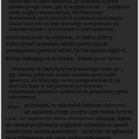
stanowisko w czasie minionym, po napisaniu, a przed
publikacją tego tekstu, gdy ze względu na nie — pojedyncze
osoby mogły z własnej decyzji, bez fałszywego
dostosowania się do przyszłych oczekiwań społecznych,
ukazać inne cele swojego przeszłego postępowania niż
widoczne wprost z uczestnictwa w mafii społecznej.
niektórym może się wydawać, że ludzie, którzy
wykorzystali posiadaną władzę polityczną do
przestępstwa, powinni odejść, by ich miejsce zajęli ci,
*
którzy zasługują na tę władzę.
Jednak ja
nie byłem
*
Nawiązanie do biężącej sytuacji minionego czasu (jw.),
gdy władza polityczna została oszukana przez mafię
społeczną, ale dołączając swoim postępowaniem do tej
mafii lub będąc w niej pasywnie już wcześniej —
wykorzystała posiadane możliwości do państwowej agresji
wewnętrznej.
politykiem,
by
cokolwiek ludziom
obiecywać
,
Władza
ale mówiłem z tego, co było i jest moim życiem,
i nikt nie zaprzeczył moim obietnicom
ukazując lepsze,
ale złamał przykazania względem człowieka w sposób
zamierzony, można powiedzieć – na kredyt do spłacenia
po oczekiwanym ode mnie podporządkowaniu