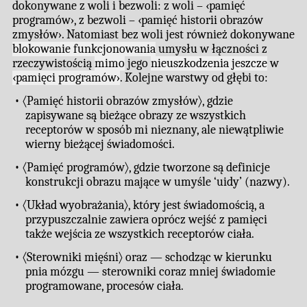
dokonywane z woli i bezwoli: z woli – ‹pamięć
programów›, z bezwoli – ‹pamięć historii obrazów
zmysłów›. Natomiast bez woli jest również dokonywane
blokowanie funkcjonowania
umysłu w łączności z
rzeczywistością
mimo
jego
nieuszkodzenia jeszcze
w
‹pamięci programów›
. Kolejne warstwy od głębi to:
• 〈Pamięć historii obrazów zmysłów〉, gdzie
zapisywane są bieżące obrazy ze wszystkich
receptorów w sposób mi nieznany, ale niewątpliwie
wierny bieżącej świadomości.
• 〈Pamięć programów〉, gdzie tworzone są definicje
konstrukcji obrazu mające w umyśle ‘uidy’ (nazwy).
• 〈Układ wyobrażania〉, który jest świadomością, a
przypuszczalnie zawiera oprócz wejść z pamięci
także wejścia ze wszystkich receptorów ciała.
• 〈Sterowniki mięśni〉 oraz — schodząc w kierunku
pnia mózgu — sterowniki coraz mniej świadomie
programowane, procesów ciała.