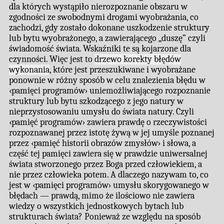
dla których wystąpiło nierozpoznanie obszaru w
zgodności ze swobodnymi drogami wyobrażania, co
zachodzi, gdy zostało dokonane uszkodzenie struktury
lub bytu wyobrażonego, a zawierającego „duszę” czyli
świadomość świata. Wskaźniki te są kojarzone dla
czynności. Więc jest to
drzewo korekty błędów
wykonania
, które jest przeszukiwane i wyobrażane
ponownie w różny sposób w celu znalezienia błędu w
‹pamięci programów› uniemożliwiającego rozpoznanie
struktury lub bytu szkodzącego z jego natury w
nieprzystosowaniu umysłu do świata natury. Czyli
‹pamięć programów› zawiera prawdę o rzeczywistości
rozpoznawanej przez istotę żywą w jej umyśle poznanej
przez ‹pamięć historii obrazów zmysłów› i słowa, a
część tej pamięci zawiera się w prawdzie uniwersalnej
świata stworzonego przez Boga przed człowiekiem, a
nie przez człowieka potem. A dlaczego nazywam to, co
jest w ‹pamięci programów› umysłu skorygowanego w
błędach — prawdą, mimo że ilościowo nie zawiera
wiedzy o wszystkich jednostkowych bytach lub
strukturach świata? Ponieważ ze względu na sposób