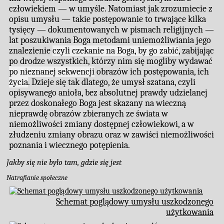
człowiekiem — w umyśle. Natomiast jak zrozumiecie z
opisu umysłu — takie postępowanie to trwające kilka
tysięcy — dokumentowanych w pismach religijnych —
lat poszukiwania Boga metodami uniemożliwiania jego
znalezienie
czyli czekanie na Boga, by go zabić
, zabijając
po drodze wszystkich, którzy nim się mogliby wydawać
po nieznanej sekwencji
obrazów ich postępowania, ich
życia
. Dzieje się tak dlatego, że umysł szatana, czyli
opisywanego anioła, bez absolutnej prawdy udzielanej
przez doskonałego Boga jest skazany na wieczną
nieprawdę obrazów zbieranych ze świata w
niemożliwości zmiany dostępnej człowiekowi, a w
złudzeniu zmiany obrazu oraz w zawiści niemożliwości
poznania i wiecznego potępienia.
Jakby się nie było tam, gdzie się jest
Natrafianie społeczne
Schemat poglądowy umysłu uszkodzonego
użytkowania