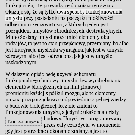
funkcji ciała, i te prowadzące do zniszczeń świata.
Okazuje się, że są tylko
dwa sposoby funkcjonowania
umysłu
przy posiadaniu na początku możliwości
odbierania rzeczywistości, z których jeden jest
początkiem umysłów zbrodniczych, destrukcyjnych.
Mimo że dany umysł może mieć elementy obu
rodzajów, to jest to stan przejściowy, przemiany, bo albo
jest integracja myślenia wymagana, jak jest w umyśle
zdrowym, albo jest odrzucona, jak jest w umyśle
uszkodzonym.
W dalszym opisie będę używał schematu
funkcjonalnego budowy umysłu, bez wyodrębniania
elementów biologicznych na linii pionowej —
promieniu każdej z półkul mózgu, ale te elementy
można przyporządkować odpowiednio z pełnej wiedzy
o budowie biologicznej, lecz nie zmieni to
funkcjonowania umysłu, a jedynie ukaże materiały
budowy.
Umysł jest programowany
Pamięci umysłu
przez cały czas życia, w momencie,
gdy jest potrzebne dokonanie zmiany, a jest to