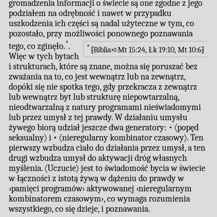
gromadzenia informacji o świecie są one zgodne z jego
podziałem na odrębność i nawet w przypadku
uszkodzenia ich części są nadal użyteczne w tym, co
pozostało, przy możliwości ponownego poznawania
*
tego, co zginęło.
.
*
⁅Biblia➪Mt 15:24, Łk 19:10, Mt 10:6⁆
Więc w tych bytach
i strukturach, które są znane, można się poruszać bez
zważania na to, co jest wewnątrz lub na zewnątrz,
dopóki się nie spotka tego, gdy przekracza z zewnątrz
lub wewnątrz byt lub strukturę niepowtarzalną,
nieodtwarzalną z natury programami nieświadomymi
lub przez umysł z tej prawdy. W działaniu umysłu
żywego biorą udział jeszcze dwa generatory: • 〈popęd
seksualny〉 i • 〈nieregularny kombinator czasowy〉. Ten
pierwszy wzbudza ciało do działania przez umysł, a ten
drugi wzbudza umysł do aktywacji dróg własnych
myślenia. 〈Uczucie〉 jest to świadomość bycia w świecie
w łączności z istotą żywą w dążeniu do prawdy w
‹pamięci programów› aktywowanej ‹nieregularnym
kombinatorem czasowym›, co wymaga rozumienia
wszystkiego, co się dzieje, i poznawania.