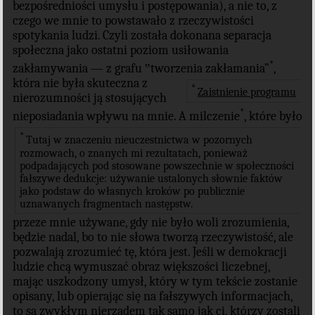
bezpośredniości umysłu i postępowania), a nie to, z
czego we mnie to powstawało z rzeczywistości
spotykania ludzi. Czyli została dokonana separacja
społeczna jako ostatni poziom usiłowania
*
zakłamywania — z grafu ‟tworzenia zakłamania”
,
która nie była skuteczna z
*
Zaistnienie programu
nierozumności ją stosujących
*
nieposiadania wpływu na mnie. A milczenie
, które było
*
Tutaj w znaczeniu nieuczestnictwa w pozornych
rozmowach, o znanych mi rezultatach, ponieważ
podpadających pod stosowane powszechnie w społeczności
fałszywe dedukcje: używanie ustalonych słownie faktów
jako podstaw do własnych kroków po publicznie
uznawanych fragmentach następstw.
przeze mnie używane, gdy nie było woli zrozumienia,
będzie nadal, bo to nie słowa tworzą rzeczywistość, ale
pozwalają zrozumieć tę, która jest. Jeśli w demokracji
ludzie chcą wymuszać obraz większości liczebnej,
mając uszkodzony umysł, który w tym tekście zostanie
opisany, lub opierając się na fałszywych informacjach,
to są zwykłym nierządem tak samo jak ci, którzy zostali