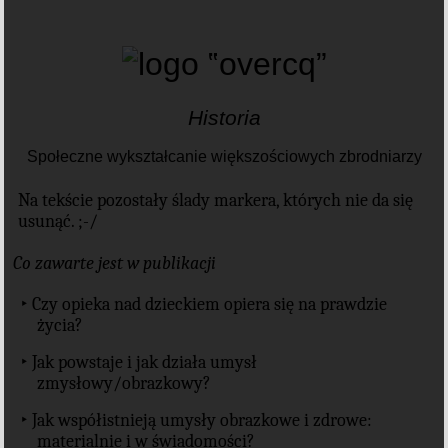
Historia
Społeczne wykształcanie większościowych zbrodniarzy
Na tekście pozostały ślady markera, których nie da się
usunąć. ;-/
Co zawarte jest w publikacji
‣ Czy opieka nad dzieckiem opiera się na prawdzie
życia?
‣ Jak powstaje i jak działa umysł
zmysłowy/obrazkowy?
‣ Jak współistnieją umysły obrazkowe i zdrowe:
materialnie i w świadomości?