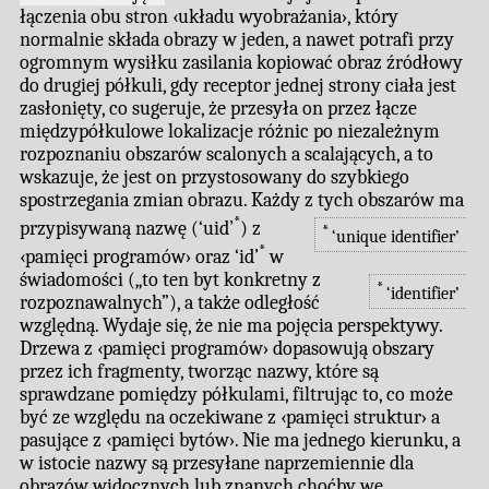
łączenia obu stron ‹układu wyobrażania›, który
normalnie składa obrazy w jeden, a nawet potrafi przy
ogromnym wysiłku zasilania kopiować obraz źródłowy
do drugiej półkuli, gdy receptor jednej strony ciała jest
zasłonięty, co sugeruje, że przesyła on przez łącze
międzypółkulowe lokalizacje różnic po niezależnym
rozpoznaniu obszarów scalonych a scalających, a to
wskazuje, że jest on przystosowany do szybkiego
spostrzegania zmian obrazu. Każdy z tych obszarów ma
*
przypisywaną nazwę (‘uid’
) z
*
‘unique identifier’
*
‹pamięci programów› oraz ‘id’
w
świadomości („to ten byt konkretny z
*
‘identifier’
rozpoznawalnych”), a także odległość
względną. Wydaje się, że nie ma pojęcia perspektywy.
Drzewa z ‹pamięci programów› dopasowują obszary
przez ich fragmenty, tworząc nazwy, które są
sprawdzane pomiędzy półkulami, filtrując to, co może
być ze względu na oczekiwane z ‹pamięci struktur› a
pasujące z ‹pamięci bytów›. Nie ma jednego kierunku, a
w istocie nazwy są przesyłane naprzemiennie dla
obrazów widocznych lub znanych choćby we