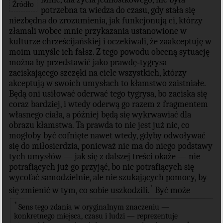
Źródło
potrzebna ta wiedza do czasu, gdy stała się
niezbędna do zrozumienia, jak funkcjonują ci, którzy
złamali wobec mnie przykazania ustanowione w
kulturze chrześcijańskiej i oczekiwali, że zaakceptuję w
moim umyśle ich fałsz. Z tego powodu obecną sytuację
można by przedstawić jako prawdę‐tygrysa
zaciskającego szczęki na ciele wszystkich, którzy
akceptują w swoich umysłach to kłamstwo zaistniałe.
Będą oni usiłować oderwać tego tygrysa, bo zaciska się
coraz bardziej, i wtedy oderwą go razem z fragmentem
własnego ciała, a później będą się wykrwawiać dla
obrazu kłamstwa. Ta prawda to nie jest już nic, co
mogłoby być cofnięte nawet wtedy, gdyby odwoływać
się do miłosierdzia, ponieważ nie ma do niego podstawy
tych umysłów — jak się z dalszej treści okaże — nie
potrafiących już go przyjąć, bo nie potrafiących się
wycofać samodzielnie, ale nie szukających pomocy, by
*
się zmienić w tym, co sobie uszkodzili.
Być może
*
Sens tego zdania w oryginalnym znaczeniu —
konkretnego miejsca, czasu i ludzi — reprezentuje