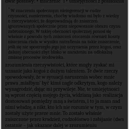
dwie postawy: ‣ milczenie
i ‣ umiejętności z posiadania
*
W znaczeniu społecznym nieingerencji w cudze
czynności, zamierzenia, choćby wiadomo mi było z wiedzy
o rzeczywistości, że doprowadzają do zniszczeń
ignorowanych społecznie przez niepowstanie obrazu czynu
zabronionego. W takiej obecności społecznej ponosi się
właśnie z powodu tych zniszczeń otoczenia również koszty
niszczenia ciała w wyniku natrafienia na takie zniszczenie,
jeśli się nie spostrzegło jego już uczynienia przez kogoś, oraz
dalszej obecności zbyt blisko w narażeniu na odlokalną
zmianę procesów środowiska.
zrozumienia rzeczywistości, które mogły zyskać mi
uznanie jako kogoś z dużym talentem. Te dwie rzeczy
spowodowały, że w sytuacji naruszenia wobec mnie
prawa ‚miałbym’ być kimś nagle odkrytym, kogo należy
wynagrodzić, dając mi przywileje. Nie, te umiejętności
są wprost częścią mojego życia, widzianą jako realizacja
dostosowań pomiędzy mną a światem, i to ja mam nad
nimi władzę, a nikt, kto ich nie rozumie w tym, w czym
zostały użyte przeze mnie. To zostało właśnie
zniszczone przez kradzież, cudzołóstwo i zabijanie (dwa
ostatnie – jak ukazane dalej w zrozumieniu