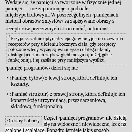
Wydaje się, że pamięci są tworzone w fizycznie jednej
pamięci — nie zapominając o podziale
międzypółkulowym. W poszczególnych ‹pamięciach
historii obrazów zmysłów› są zapisywane obrazy z
*
receptorów przeciwnych stron ciała
, natomiast
*
Przypuszczalnie optymalizacja grawitacyjna do używania
receptorów przy ułożeniu bocznym ciała, gdy receptory
położone wtedy wyżej są ważniejsze i dlatego układy
obsługujące z nich zapis w głębi mózgu są niżej, gdzie
funkcjonują i są zasilane przy mniejszym wysiłku.
‹pamięć programów› dzieli się na:
• 〈Pamięć bytów〉 z lewej strony, która definiuje ich
kształty.
• 〈Pamięć struktur〉 z prawej strony, która definiuje ich
konstrukcję utrzymującą, przeznaczeniową,
składową, funkcjonalną.
Części ‹pamięci programów› nie
dzielą
Obszary i obrazy
się
na widoczne i niewidoczne, lecz
na
scalone i scalające
. Ponadto istnieje jakiś sposób