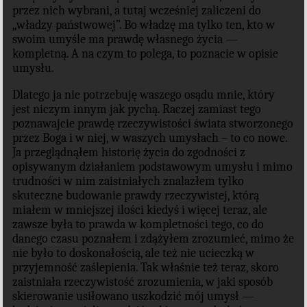
przez nich wybrani, a tutaj wcześniej zaliczeni do
„władzy państwowej”. Bo władzę ma tylko ten, kto w
swoim umyśle ma prawdę własnego życia —
kompletną. A na czym to polega, to poznacie w opisie
umysłu.
Dlatego ja nie potrzebuję waszego osądu mnie, który
jest niczym innym jak pychą. Raczej zamiast tego
poznawajcie prawdę rzeczywistości świata stworzonego
przez Boga i w niej, w waszych umysłach – to co nowe.
Ja przeglądnąłem historię życia do zgodności z
opisywanym działaniem podstawowym umysłu i mimo
trudności w nim zaistniałych znalazłem tylko
skuteczne budowanie prawdy rzeczywistej, którą
miałem w mniejszej ilości kiedyś i więcej teraz, ale
zawsze była to
prawda w kompletności
tego, co do
danego czasu
poznałem i zdążyłem zrozumieć, mimo że
nie było to doskonałością, ale też nie ucieczką w
przyjemność zaślepienia. Tak właśnie też teraz, skoro
zaistniała rzeczywistość zrozumienia, w jaki sposób
skierowanie usiłowano uszkodzić mój umysł —