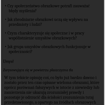
‣ Czy społeczeństwo obrazkowe potrafi zauważać
błędy myślenia?
‣ Jak zbrodniarze obrazkowi uczą się wpływu na
przedmioty i ludzi?
‣ Czym charakteryzuje się społeczne i w pracy
współistnienie umysłów obrazkowych?
‣ Jak grupa umysłów obrazkowych funkcjonuje w
społeczności?
Umysł
Zarysowująca się w powietrzu płaszczyzna tła
W tym tekście opisuję coś, co było już bardzo dawno i
zostało przez ten czas opisane wieloma obrazami, które
oprócz porównań fałszywych w istocie z niewiedzy lub
zamierzenia nie ukazują zrozumiałej prawdy i
pozostaje je odrzucić dla ścisłości zrozumienia tutaj
przedstawionego, a opartego na źródłach obrazowych