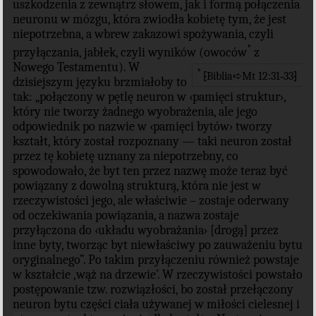
uszkodzenia z zewnątrz słowem, jak i formą połączenia
neuronu w mózgu, która zwiodła kobietę tym, że jest
niepotrzebna, a wbrew zakazowi spożywania, czyli
*
przyłączania, jabłek, czyli wyników (owoców
z
Nowego Testamentu). W
*
⁅Biblia➪Mt 12:31‐33⁆
dzisiejszym języku brzmiałoby to
tak: „połączony w pętlę neuron w ‹pamięci struktur›,
który nie tworzy żadnego wyobrażenia, ale jego
odpowiednik po nazwie w ‹pamięci bytów› tworzy
kształt, który został rozpoznany — taki neuron został
przez tę kobietę uznany za niepotrzebny, co
spowodowało, że byt ten przez nazwę może teraz być
powiązany z dowolną strukturą, która nie jest w
rzeczywistości jego, ale właściwie – zostaje oderwany
od oczekiwania powiązania, a nazwa zostaje
przyłączona do ‹układu wyobrażania› [drogą] przez
inne byty, tworząc byt niewłaściwy po zauważeniu bytu
oryginalnego”. Po takim przyłączeniu również powstaje
w kształcie ‚wąż na drzewie’. W rzeczywistości powstało
postępowanie tzw. rozwiązłości, bo został przełączony
neuron bytu części ciała używanej w miłości cielesnej i