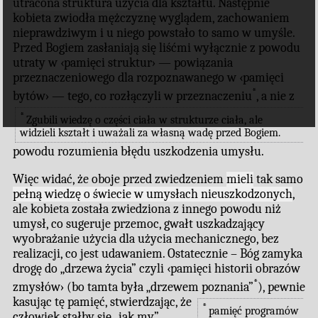
utracona struktura użycia
dla kształtu. Następnie
kobieta zwiodła mężczyznę wyglądem, zachowaniem
nieprawdziwym i u niego powstało to samo w umyśle.
Przed Bogiem zasłaniają się liśćmi wyłącznie z powodu
utraty w ‹pamięci struktur› — powiązania
przeznaczeniowego dla rozpoznawanego w ‹pamięci
*
bytów› — tego, co rozłączyli w przeznaczeniu
, a nie z
*
Zgubili wiedzę o części ciała w strukturze ciała, ale
widzieli kształt i uważali za własną wadę przed Bogiem.
powodu rozumienia błędu uszkodzenia umysłu.
Więc widać, że oboje przed zwiedzeniem
mieli
tak samo
pełną wiedzę o świecie w umysłach nieuszkodzonych
,
ale kobieta została zwiedziona z innego powodu niż
umysł, co sugeruje przemoc, gwałt uszkadzający
wyobrażanie użycia dla użycia mechanicznego, bez
realizacji, co jest udawaniem. Ostatecznie – Bóg zamyka
drogę do „drzewa życia” czyli ‹pamięci historii obrazów
*
zmysłów› (bo tamta była „drzewem poznania”
), pewnie
kasując tę pamięć, stwierdzając, że
*
pamięć programów
człowiek stałby się „jak my”