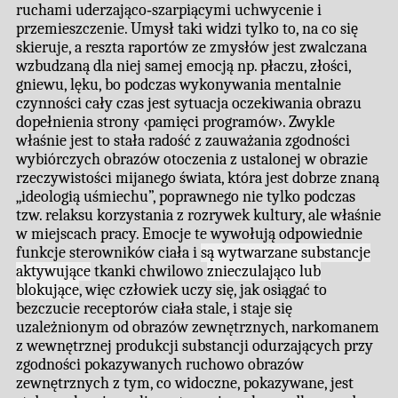
ruchami uderzająco‐szarpiącymi uchwycenie i
przemieszczenie. Umysł taki widzi tylko to, na co się
skieruje, a reszta raportów ze zmysłów jest zwalczana
wzbudzaną dla niej samej emocją np. płaczu, złości,
gniewu, lęku, bo podczas wykonywania mentalnie
czynności cały czas jest sytuacja oczekiwania obrazu
dopełnienia strony ‹pamięci programów›. Zwykle
właśnie jest to stała radość z zauważania zgodności
wybiórczych obrazów otoczenia z ustalonej w obrazie
rzeczywistości mijanego świata, która jest dobrze znaną
„ideologią uśmiechu”, poprawnego nie tylko podczas
tzw. relaksu korzystania z rozrywek kultury, ale właśnie
w miejscach pracy. Emocje te wywołują odpowiednie
funkcje sterowników ciała i
są wytwarzane substancje
aktywujące
tkanki chwilowo
znieczulająco lub
blokujące
, więc człowiek uczy się, jak osiągać to
bezczucie receptorów ciała stale, i staje się
uzależnionym od obrazów zewnętrznych, narkomanem
z wewnętrznej produkcji substancji odurzających przy
zgodności pokazywanych ruchowo obrazów
zewnętrznych z tym, co widoczne, pokazywane, jest