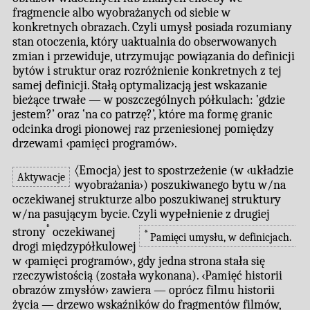
fragmencie albo wyobrażanych od siebie w
konkretnych obrazach. Czyli umysł posiada rozumiany
stan otoczenia, który uaktualnia do obserwowanych
zmian i przewiduje, utrzymując powiązania do definicji
bytów i struktur oraz rozróżnienie konkretnych z tej
samej definicji. Stałą optymalizacją jest wskazanie
bieżące trwałe — w poszczególnych półkulach: ‛gdzie
jestem?’ oraz ‛na co patrzę?’, które ma formę granic
odcinka drogi pionowej raz przeniesionej pomiędzy
drzewami ‹pamięci programów›.
〈Emocja〉 jest to spostrzeżenie (w ‹układzie
Aktywacje
wyobrażania›) poszukiwanego bytu w/na
oczekiwanej strukturze albo poszukiwanej struktury
w/na pasującym bycie. Czyli wypełnienie z drugiej
*
strony
oczekiwanej
*
Pamięci umysłu, w definicjach.
drogi międzypółkulowej
w ‹pamięci programów›, gdy jedna strona stała się
rzeczywistością (została wykonana). ‹Pamięć historii
obrazów zmysłów› zawiera — oprócz filmu historii
życia — drzewo wskaźników do fragmentów filmów,