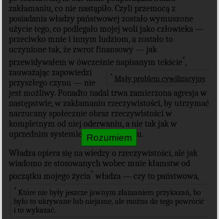
zakłamaniu, co nie nastąpiło. Czyli przemocą z
posiadania władzy państwowej zostało wymuszone
użycie tego, co podlegało mojej woli jako człowieka —
przeciwko mnie i innym ludziom, a zostało to
uczynione tak, że zwrot finansowy — jak
*
przewidywałem w ówcześnie napisanym tekście
,
zauważając zapowiedzi
*
Mały problem cywilizacyjny
przyszłego czynu — nie
jest możliwy. Ponadto nadal trwa zamierzona agresja w
następstwie, w zakłamaniu rzeczywistości, by utrzymać
narzucany społecznie obraz rzeczywistości w
kompletnym od niej oderwaniu, a nie tak jak w
uprzednim systemie – w odwróceniu.
Władza opiera się na wiedzy o rzeczywistości, ale jak
wiadomo ze stosowanych wobec mnie kłamstw od
*
początku mojego życia
władza — czy to państwowa,
*
Które nie były jeszcze jawnym złamaniem przykazań, bo
było to ukrywane lub niejasne, ale można do tego powrócić
i to wykazać.