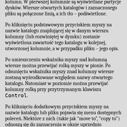
kolumn. W pierwszej kolumnie są wyświetlane partycje
dysków. Wiersze otwartych katalogów i zaznaczonego
pliku są połączone linią, a ich tło – podświetlone.
Po kliknięciu podstawowym przyciskiem myszy na
nazwie katalogu znajdującej się w danym wierszu
kolumny (lub rozwiniętej w dymku) zostanie
wyświetlona zawartość tego katalogu w kolejnej,
utworzonej kolumnie, a w przypadku pliku – jego opis.
Po umieszczeniu wskaźnika myszy nad kolumną
wiersze można przewijać rolką myszy w pionie. Po
odsunięciu wskaźnika myszy znad kolumny wiersze
zostaną wyśrodkowane względem nazwy otwartego
katalogu. Natomiast w poziomie można przewijać
kolumny rolką przy przytrzymanym klawiszu
Control
.
Po kliknięciu dodatkowym przyciskiem myszy na
nazwie katalogu lub pliku pojawia się menu dostępnych
poleceń. Niektóre z nich (takie jak “move to”, “copy to”)
odnoszą się do zaznaczenia w oknie uprzednio