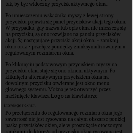
tak, by był widoczny przycisk aktywnego okna.
Po umieszczeniu wskaźnika myszy z lewej strony
przycisku pojawia się panel przycisków akcji tego okna.
W przypadku, gdy nazwa lub opis okna nie mieszczą się
na przycisku, są one rozwijane na panelu przycisków
akcji. Są następujące przyciski akcji okna: • zamknij
okno oraz • przełącz pomiędzy zmaksymalizowanym a
regulowanym rozmiarem okna.
Po kliknięciu podstawowym przyciskiem myszy na
przycisku okna staje się ono oknem aktywnym. Po
kliknięciu alternatywnym przyciskiem okna na
dowolnym przycisku otwierane jest okno menu
głównego systemu. Można je też otworzyć przez
Logo
naciśnięcie klawisza
na klawiaturze.
Interakcje z oknem
Po przełączeniu do regulowanego rozmiaru okna jego
zawartość nie jest rysowana na całym obszarze poniżej
paska przycisków okien, ale w prostokącie otoczonym
ramkami, do którego od przycisku okna rysowana jest