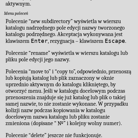
aktywnym.
Menu poleceń
Polecenie “new subdirectory” wyświetla w wierszu
katalogu nadrzędnego pole edycji nazwy tworzonego
katalogu podrzędnego. Akceptacja wykonywana jest
Enter
Escape
klawiszem
, rezygnacja – klawiszem
.
Polecenie “rename” wyświetla w wierszu katalogu lub
pliku pole edycji jego nazwy.
Polecenia “move to” i “copy to”, odpowiednio, przenoszą
lub kopiują katalog lub plik zaznaczony w oknie
uprzednio aktywnym do katalogu klikniętego, by
otworzyć menu. Jeśli w katalogu docelowym podczas
przenoszenia znajduje się już katalog lub plik o takiej
samej nazwie, to nie zostanie wykonane. W przypadku
kolizji nazw podczas kopiowania w katalogu
docelowym nazwa katalogu lub pliku zostanie
zmieniona (dopisane “ №” i kolejny wolny numer).
Polecenie “delete” jeszcze nie funkcjonuje.