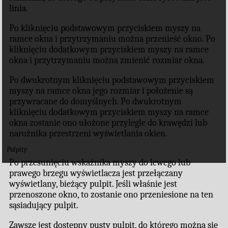
linia.
Po kliknięciu podstawowym przyciskiem myszy na
ramce okna i przytrzymaniu można przenieść okno. Po
kliknięciu dodatkowym przyciskiem myszy na ramce
okna i przytrzymaniu można zmienić rozmiar okna.
Po dwukrotnym kliknięciu podstawowym przyciskiem
myszy na ramce okna jego rozmiar i położenie są
przywracane do domyślnych. Po dwukrotnym
kliknięciu dodatkowym przyciskiem myszy na ramce
okna zostanie ono ułożone przylegle do krawędzi lub
narożnika przestrzeni wyświetlania okien.
Pulpity
Po przesunięciu wskaźnika myszy do lewego lub
prawego brzegu wyświetlacza jest przełączany
wyświetlany, bieżący pulpit. Jeśli właśnie jest
przenoszone okno, to zostanie ono przeniesione na ten
sąsiadujący pulpit.
Zawsze jest dostępny pusty pulpit, do którego można się