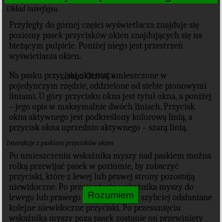
Układ interfejsu
Przyległy do górnej części wyświetlacza znajduje się
poziomy pasek przycisków okien znajdujących się na
bieżącym pulpicie. Poniżej niego jest przestrzeń
wyświetlania okien.
Na pasku przyciski okien są umieszczone w
pojedynczym rzędzie, oddzielone od siebie pionowymi
liniami. U góry przycisku okna jest tytuł okna, a poniżej
– jego opis w maksymalnie dwóch liniach. Przycisk
okna aktywnego jest podkreślony kolorową linią, a
przycisk okna uprzednio aktywnego – szarą linią.
Interakcje z paskiem przycisków okien
Po umieszczeniu wskaźnika myszy nad paskiem można
rolką przewijać pasek w poziomie, by zobaczyć
przyciski, które z lewej lub prawej strony pozostają
niewidoczne. Po przesunięciu wskaźnika myszy do
lewego lub prawego brzegu paska są szybciej odsłaniane
kolejne niewidoczne przyciski. Po przesunięciu
wskaźnika myszy poza pasek zostanie on przewinięty