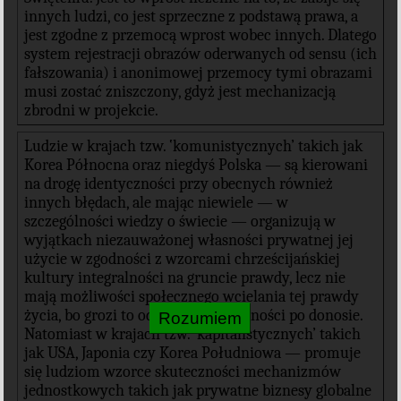
innych ludzi, co jest sprzeczne z podstawą prawa, a
jest zgodne z przemocą wprost wobec innych. Dlatego
system rejestracji obrazów oderwanych od sensu (ich
fałszowania) i anonimowej przemocy tymi obrazami
musi zostać zniszczony, gdyż jest mechanizacją
zbrodni w projekcie.
Ludzie w krajach tzw. ‛komunistycznych’ takich jak
Korea Północna oraz niegdyś Polska — są kierowani
na drogę identyczności przy obecnych również
innych błędach, ale mając niewiele — w
szczególności wiedzy o świecie — organizują w
wyjątkach niezauważonej własności prywatnej jej
użycie w zgodności z wzorcami chrześcijańskiej
kultury integralności na gruncie prawdy, lecz nie
mają możliwości społecznego wcielania tej prawdy
życia, bo grozi to odebraniem własności po donosie.
Natomiast w krajach tzw. ‛kapitalistycznych’ takich
jak USA, Japonia czy Korea Południowa — promuje
się ludziom wzorce skuteczności mechanizmów
jednostkowych takich jak prywatne biznesy globalne