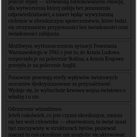
jeszcze lepiej — utrwaloną zablokowaniem emocję,
dla wytworzenia której zabija bez ponoszenia
odpowiedzialności, a nawet będąc wywyższaną
cieleśnie w zbrodniczym społeczeństwie, które łudzi
się otrzymaniem przyjemności bez świadomości oraz
świadomości zabijania.
Możliwym wytłumaczeniem sytuacji Powstania
Warszawskiego w 1945 r. jest to, że Armia Ludowa
rozpoczęła je na polecenie Stalina, a Armia Krajowa
przejęła je na polecenie Anglii.
Ponownie powstają strefy wpływów światowych
mocarstw dyskryminowane za przynależność.
Wydaje się, że wybuchnie krwawa wojna światowa o
władzę i o nic.
Odrzucenie wizualizmu
Jeżeli cokolwiek, co jest czymś określonym, zmieni
się bez woli człowieka — obserwatora, to świat musi
być rzeczywisty w strukturach bytów, ponieważ
inaczej to coś określone nie mogłoby się aktywować