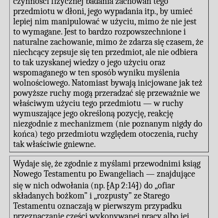
czynności fizycznej badania zachowań tego
przedmiotu w dłoni, jego wypadania itp., by umieć
lepiej nim manipulować w użyciu, mimo że nie jest
to wymagane. Jest to bardzo rozpowszechnione i
naturalne zachowanie, mimo że zdarza się czasem, że
niechcący zepsuje się ten przedmiot, ale nie odbiera
to tak uzyskanej wiedzy o jego użyciu oraz
wspomaganego w ten sposób wyniku myślenia
wolnościowego. Natomiast bywają inicjowane jak też
powyższe ruchy mogą przeradzać się przeważnie we
właściwym użyciu tego przedmiotu — w ruchy
wymuszające jego określoną pozycję, reakcję
niezgodnie z mechanizmem (nie poznanym nigdy do
końca) tego przedmiotu względem otoczenia, ruchy
tak właściwie gniewne.
Wydaje się, że zgodnie z myślami przewodnimi ksiąg
Nowego Testamentu po Ewangeliach — znajdujące
się w nich odwołania (np. ⁅Ap 2:14⁆) do „ofiar
składanych bożkom” i „rozpusty” ze Starego
Testamentu oznaczają w pierwszym przypadku
przeznaczanie części wykonywanej pracy albo jej