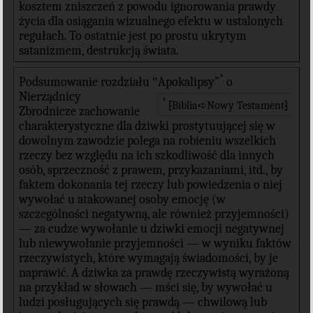
kosztem zniszczeń z powodu ignorowania prawdy
życia dla osiągania wizualnego efektu w ustalonych
regułach. To ostatnie jest po prostu ukrytym
satanizmem, destrukcją świata.
*
Podsumowanie rozdziału ‟Apokalipsy”
o
Nierządnicy
*
⁅Biblia➪Nowy Testament⁆
Zbrodnicze zachowanie
charakterystyczne dla dziwki prostytuującej się w
dowolnym zawodzie polega na robieniu wszelkich
rzeczy bez względu na ich szkodliwość dla innych
osób, sprzeczność z prawem, przykazaniami, itd., by
faktem dokonania tej rzeczy lub powiedzenia o niej
wywołać u atakowanej osoby emocję (w
szczególności negatywną, ale również przyjemności)
— za cudze wywołanie u dziwki emocji negatywnej
lub niewywołanie przyjemności — w wyniku faktów
rzeczywistych, które wymagają świadomości, by je
naprawić. A dziwka za prawdę rzeczywistą wyrażoną
na przykład w słowach — mści się, by wywołać u
ludzi posługujących się prawdą — chwilową lub