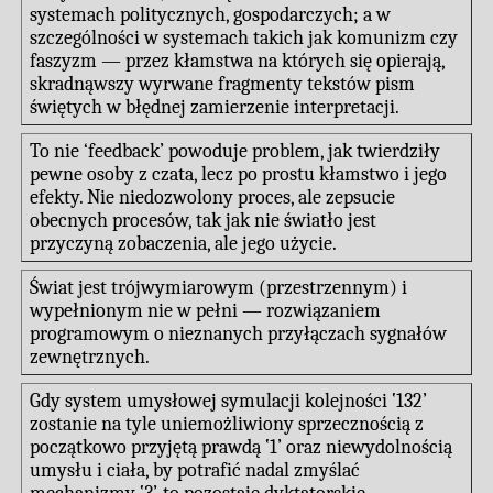
systemach politycznych, gospodarczych; a w
szczególności w systemach takich jak komunizm czy
faszyzm — przez kłamstwa na których się opierają,
skradnąwszy wyrwane fragmenty tekstów pism
świętych w błędnej zamierzenie interpretacji.
To nie ‘feedback’ powoduje problem, jak twierdziły
pewne osoby z czata, lecz po prostu kłamstwo i jego
efekty. Nie niedozwolony proces, ale zepsucie
obecnych procesów, tak jak nie światło jest
przyczyną zobaczenia, ale jego użycie.
Świat jest trójwymiarowym (przestrzennym) i
wypełnionym nie w pełni — rozwiązaniem
programowym o nieznanych przyłączach sygnałów
zewnętrznych.
Gdy system umysłowej symulacji kolejności ‛132’
zostanie na tyle uniemożliwiony sprzecznością z
początkowo przyjętą prawdą ‛1’ oraz niewydolnością
umysłu i ciała, by potrafić nadal zmyślać