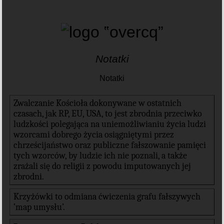
Notatki
Notatki
Zwalczanie Kościoła dokonywane w ostatnich
czasach, jak RP, EU, USA, to jest zbrodnia przeciwko
ludzkości polegająca na uniemożliwianiu życia ludzi
wzorcami dobrego życia osiągniętymi przez
chrześcijaństwo oraz publiczne fałszowanie pamięci
tych wzorców, by ludzie ich nie poznali, a także
zrażali się do religii z powodu imputowanych jej
zbrodni.
Krzyżówki to odmiana ćwiczenia grafu fałszywych
‛map umysłu’.