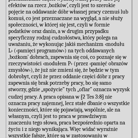
efektów na rzecz ‚bożków’, czyli jest to szerokie
pojęcie na oddawanie dóbr własnej pracy czemuś lub
komuś, co jest przeznaczane na wygląd, a nie służy
społeczności, w której się jest, czyli w formie
podatków oraz danin, a w drugim przypadku
specyficzny rodzaj cudzołóstwa, który polega na
uważaniu, że wykonując jakiś mechanizm ‹modułu
L› (‹pamięci programów›) na tych oddawanych
‚bożkom’ dobrach, zapewnia się coś, co poznaje się w
rzeczywistości ‹modułem P› (przez ‹pamięć obrazów
zmysłów›), że już nie zmieni się, że będzie w tym
dobrobyt, czyli że przez oddanie części dóbr z pracy
zapewnia się brak potrzeby pracy, bo się samo
stworzy, gdzie „spożycie” tych „ofiar” oznacza wyzysk
cudzej pracy. A praca opisana w ⁅2 Tes 3:8⁆ nie
oznacza pracy najemnej, lecz stałe dbanie o wszystkie
konieczności, które się pojawiają, wspólnie, ale na
własnym, czyli jest to praca w prawdziwym
znaczeniu tego słowa, praca bezpośrednio oparta na
życiu i z niego wynikająca. Więc widać wyraźnie
wszystkie fałsze, które są w zastosowaniu w