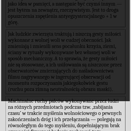
jako idea w pamięci, a następnie być czymś innym —
jest bytem na zewnątrz, rzeczywistym. Jest to droga
opuszczenia zapętlenia antyegzystencjalnego + 1 w
górę.
Jak ludzkie zwierzęta traktują i niszczą gesty miłości
wykonane z wolnej woli w cudzej obecności. Jak
zmieniają i zmienili sens pocałunku krzyża, ziemi,
ściany w rytuały wykonywane bez własnej woli w
sposób mechaniczny. A to sprawia, że gesty miłości
nie są stosowane, a ich usiłowania są niszczone przez
obserwatorów zmierzających do naśladownictwa
filmu nagrywanego w ingerującej obserwacji od
momentu rozpoczynania jakiegokolwiek gestu
(ruchu poza zimną neutralnością obrazu maski).
Machinalne ruchy palców wykonywane przez ludzi
na różnych przedmiotach podczas tzw. ‚zabijania
czasu’ w trakcie myślenia wolnościowego o pewnych
zakończeniach dróg i ich przełączania — polegają na
równoległym do tego myśleniu, dopełniającym brak