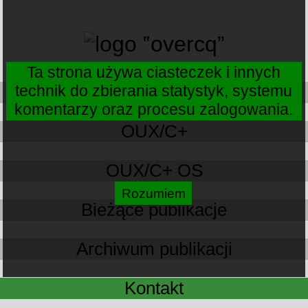
Ta strona używa ciasteczek i innych
technik do zbierania statystyk, systemu
O mnie
komentarzy oraz procesu zalogowania.
OUX/C+
OUX/C+ OS
Bieżące publikacje
Archiwum publikacji
Kontakt