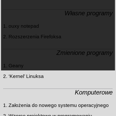
Własne programy
ouxy notepad
Rozszerzenia Firefoksa
Zmienione programy
Geany
‘Kernel’ Linuksa
Komputerowe
Założenia do nowego systemu operacyjnego
Wzorce projektowe w programowaniu