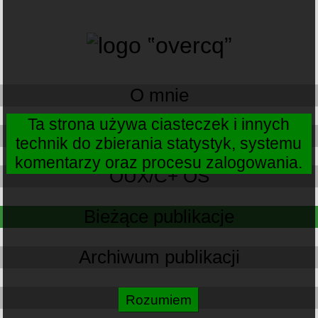
O mnie
Ta strona używa ciasteczek i innych
OUX/C+
technik do zbierania statystyk, systemu
komentarzy oraz procesu zalogowania.
OUX/C+ OS
Bieżące publikacje
Archiwum publikacji
Kontakt